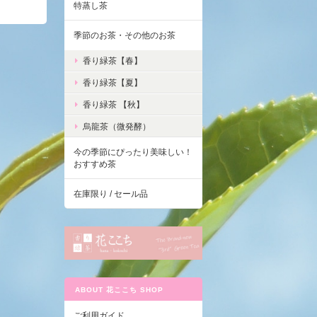
特蒸し茶
季節のお茶・その他のお茶
香り緑茶【春】
香り緑茶【夏】
香り緑茶 【秋】
烏龍茶（微発酵）
今の季節にぴったり美味しい！
おすすめ茶
在庫限り / セール品
ABOUT 花ここち SHOP
ご利用ガイド