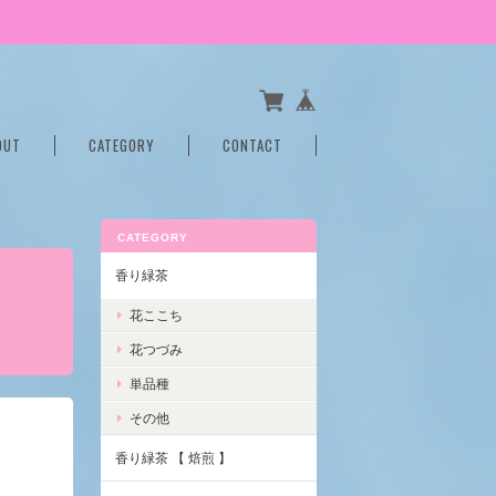
OUT
CATEGORY
CONTACT
CATEGORY
香り緑茶
花ここち
花つづみ
単品種
その他
香り緑茶 【 焙煎 】